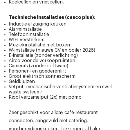
Koelcellen en vriescellen.
Technische installaties (casco plus):
Inductie afzuiging keuken
Alarminstallatie
Telefooninstallatie
WIFI versterkers
Muziekinstallatie met boxen
W-installatie (nieuwe CV en boiler 2026)
E-installatie (zonder verlichting)
Airco voor de verkoopruimten
Camera’s (zonder software)
Personen- en goederenlift
Groot elektrisch zonnescherm
Geldkluizen
Vetput, mechanische ventilatiesysteem en swirl
waste systeem;
Riool verzamelput (2x) met pomp
Zeer geschikt voor allday café-restaurant
concepten, aangevuld met catering,
voorbereidingskeuken, bezorgen, afhalen,